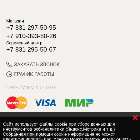
Магазин
+7 831 297-50-95
+7 910-393-80-26
Сервисный центр
+7 831 295-50-67
ЗАКАЗАТЬ ЗВОНОК
ГРАФИК РАБОТЫ
ПРИНИМАЕМ К ОПЛАТЕ
Cайт использует файлы cookie при сборе данных для
© 2017 Магазин Хозяин
инструментов веб-аналитики (Яндекс.Метрика и т.д.)
Собранная при помощи cookie информация не может
Нижний Новгород
идентифицировать вас, однако может помочь нам улучшить