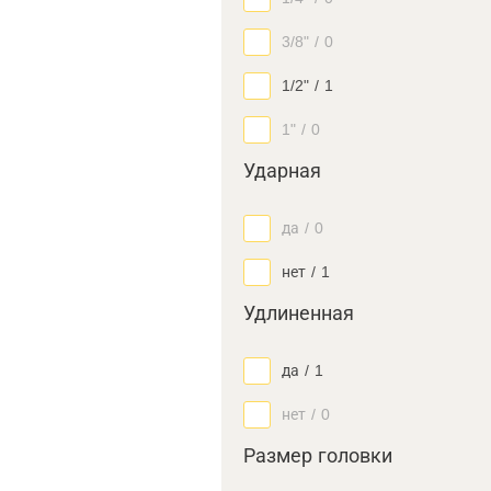
3/8"
/
0
1/2"
/
1
1"
/
0
Ударная
да
/
0
нет
/
1
Удлиненная
да
/
1
нет
/
0
Размер головки