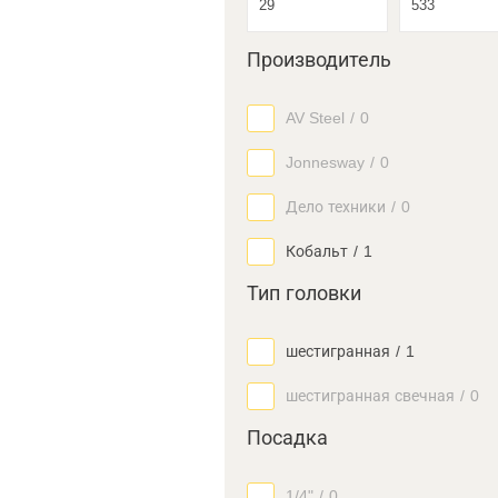
Производитель
AV Steel
/
0
Jonnesway
/
0
Дело техники
/
0
Кобальт
/
1
Тип головки
шестигранная
/
1
шестигранная свечная
/
0
Посадка
1/4"
/
0