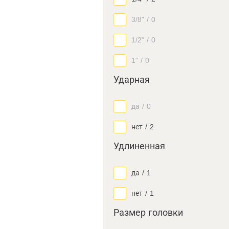
3/8"
/
0
1/2"
/
0
1"
/
0
Ударная
да
/
0
нет
/
2
Удлиненная
да
/
1
нет
/
1
Размер головки