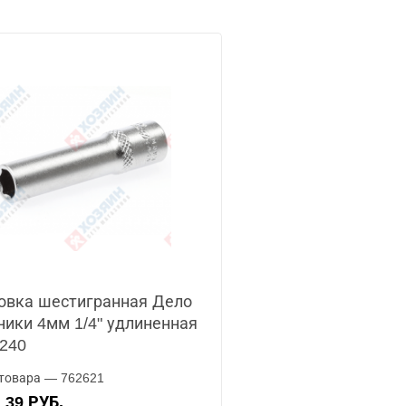
овка шестигранная Дело
ники 4мм 1/4" удлиненная
240
товара — 762621
39 РУБ.
А