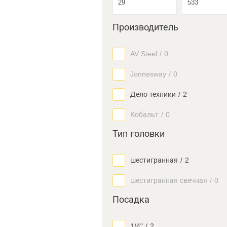
Производитель
AV Steel
/
0
Jonnesway
/
0
Дело техники
/
2
Кобальт
/
0
Тип головки
шестигранная
/
2
шестигранная свечная
/
0
Посадка
1/4"
/
2