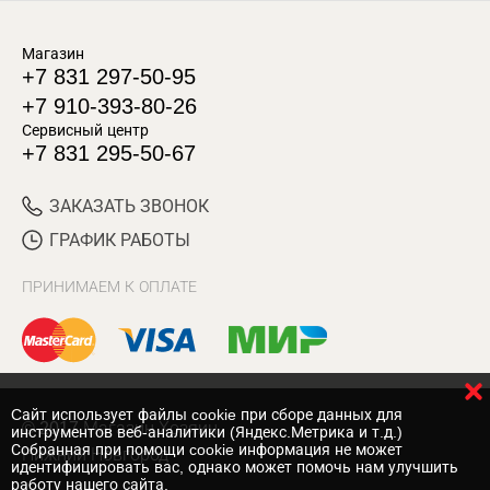
Магазин
+7 831 297-50-95
+7 910-393-80-26
Сервисный центр
+7 831 295-50-67
ЗАКАЗАТЬ ЗВОНОК
ГРАФИК РАБОТЫ
ПРИНИМАЕМ К ОПЛАТЕ
Cайт использует файлы cookie при сборе данных для
© 2017 Магазин Хозяин
инструментов веб-аналитики (Яндекс.Метрика и т.д.)
Собранная при помощи cookie информация не может
Нижний Новгород
идентифицировать вас, однако может помочь нам улучшить
работу нашего сайта.