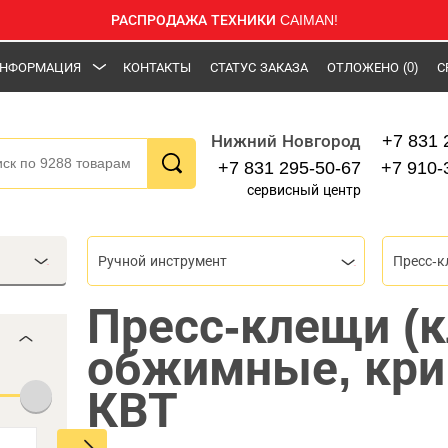
РАСПРОДАЖА ТЕХНИКИ CAIMAN!
НФОРМАЦИЯ
КОНТАКТЫ
СТАТУС ЗАКАЗА
ОТЛОЖЕНО
(0)
С
+7 831 
Нижний Новгород
+7 831 295-50-67
+7 910-
сервисный центр
Ручной инструмент
Пресс-клещи (
обжимные, кр
КВТ