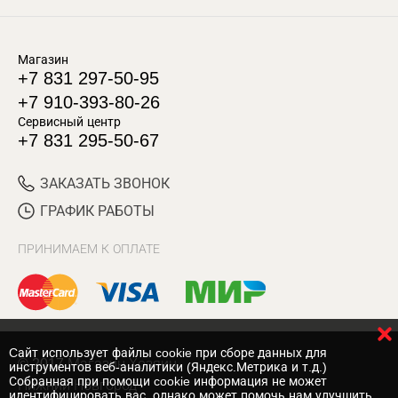
Магазин
+7 831 297-50-95
+7 910-393-80-26
Сервисный центр
+7 831 295-50-67
ЗАКАЗАТЬ ЗВОНОК
ГРАФИК РАБОТЫ
ПРИНИМАЕМ К ОПЛАТЕ
Cайт использует файлы cookie при сборе данных для
© 2017 Магазин Хозяин
инструментов веб-аналитики (Яндекс.Метрика и т.д.)
Собранная при помощи cookie информация не может
Нижний Новгород
идентифицировать вас, однако может помочь нам улучшить