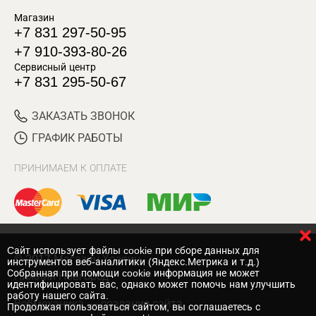
Магазин
+7 831 297-50-95
+7 910-393-80-26
Сервисный центр
+7 831 295-50-67
ЗАКАЗАТЬ ЗВОНОК
ГРАФИК РАБОТЫ
ПРИНИМАЕМ К ОПЛАТЕ
Cайт использует файлы cookie при сборе данных для
© 2017 Магазин Хозяин
инструментов веб-аналитики (Яндекс.Метрика и т.д.)
Собранная при помощи cookie информация не может
Нижний Новгород
идентифицировать вас, однако может помочь нам улучшить
работу нашего сайта.
Вебмеханика
— создание сайта
Продолжая пользоваться сайтом, вы соглашаетесь с