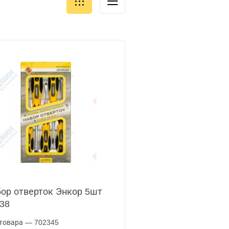
ор отверток Энкор 5шт
38
товара — 702345