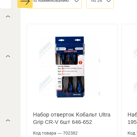
По наименованию
по 26
Набор отверток Кобальт Ultra
Наб
Grip CR-V 6шт 646-652
195
Код товара — 702382
Код 