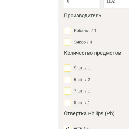
Производитель
Кобальт
/
1
Энкор
/
4
Количество предметов
5 шт.
/
1
6 шт.
/
2
7 шт.
/
1
8 шт.
/
1
Отвертка Philips (Ph)
есть
/
5