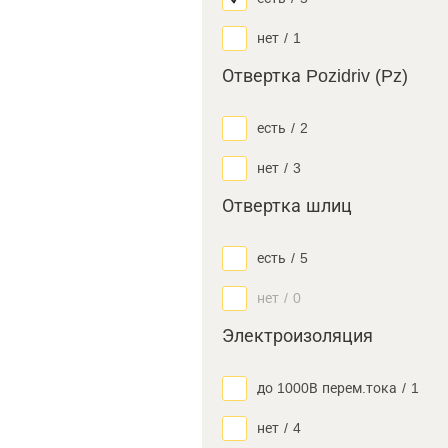
нет
/
1
Отвертка Pozidriv (Pz)
есть
/
2
нет
/
3
Отвертка шлиц
есть
/
5
нет
/
0
Электроизоляция
до 1000В перем.тока
/
1
нет
/
4