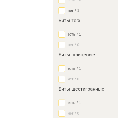
есть
/
0
нет
/
1
Биты Torx
есть
/
1
нет
/
0
Биты шлицевые
есть
/
1
нет
/
0
Биты шестигранные
есть
/
1
нет
/
0