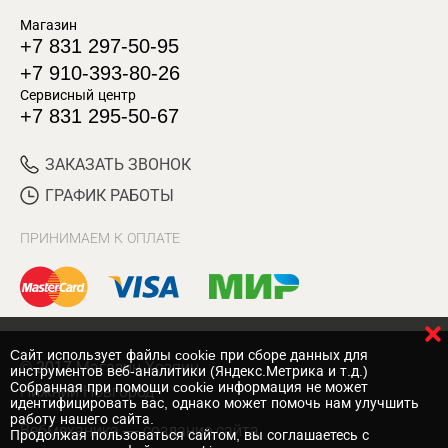
Магазин
+7 831 297-50-95
+7 910-393-80-26
Сервисный центр
+7 831 295-50-67
ЗАКАЗАТЬ ЗВОНОК
ГРАФИК РАБОТЫ
ПРИНИМАЕМ К ОПЛАТЕ
Cайт использует файлы cookie при сборе данных для
© 2017 Магазин Хозяин
инструментов веб-аналитики (Яндекс.Метрика и т.д.)
Собранная при помощи cookie информация не может
Нижний Новгород
идентифицировать вас, однако может помочь нам улучшить
работу нашего сайта.
Вебмеханика
— создание сайта
Продолжая пользоваться сайтом, вы соглашаетесь с