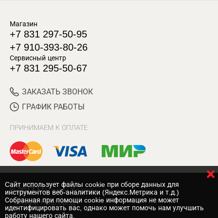
Магазин
+7 831 297-50-95
+7 910-393-80-26
Сервисный центр
+7 831 295-50-67
ЗАКАЗАТЬ ЗВОНОК
ГРАФИК РАБОТЫ
ПРИНИМАЕМ К ОПЛАТЕ
Cайт использует файлы cookie при сборе данных для
© 2017 Магазин Хозяин
инструментов веб-аналитики (Яндекс.Метрика и т.д.)
Собранная при помощи cookie информация не может
Нижний Новгород
идентифицировать вас, однако может помочь нам улучшить
работу нашего сайта.