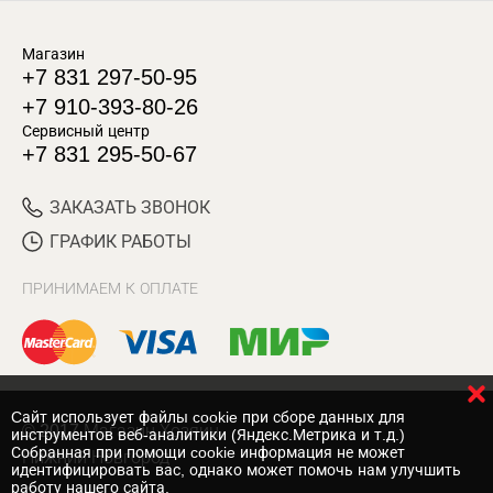
Магазин
+7 831 297-50-95
+7 910-393-80-26
Сервисный центр
+7 831 295-50-67
ЗАКАЗАТЬ ЗВОНОК
ГРАФИК РАБОТЫ
ПРИНИМАЕМ К ОПЛАТЕ
Cайт использует файлы cookie при сборе данных для
© 2017 Магазин Хозяин
инструментов веб-аналитики (Яндекс.Метрика и т.д.)
Собранная при помощи cookie информация не может
Нижний Новгород
идентифицировать вас, однако может помочь нам улучшить
работу нашего сайта.