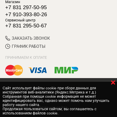
Магазин
+7 831 297-50-95
+7 910-393-80-26
Сервисный центр
+7 831 295-50-67
ЗАКАЗАТЬ ЗВОНОК
ГРАФИК РАБОТЫ
ПРИНИМАЕМ К ОПЛАТЕ
Cайт использует файлы cookie при сборе данных для
© 2017 Магазин Хозяин
инструментов веб-аналитики (Яндекс.Метрика и т.д.)
Собранная при помощи cookie информация не может
Нижний Новгород
идентифицировать вас, однако может помочь нам улучшить
работу нашего сайта.
Вебмеханика
— создание сайта
Продолжая пользоваться сайтом, вы соглашаетесь с
использованием файлов cookie.