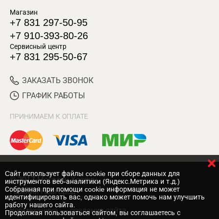
Магазин
+7 831 297-50-95
+7 910-393-80-26
Сервисный центр
+7 831 295-50-67
ЗАКАЗАТЬ ЗВОНОК
ГРАФИК РАБОТЫ
ПРИНИМАЕМ К ОПЛАТЕ
Cайт использует файлы cookie при сборе данных для
© 2017 Магазин Хозяин
инструментов веб-аналитики (Яндекс.Метрика и т.д.)
Собранная при помощи cookie информация не может
Нижний Новгород
идентифицировать вас, однако может помочь нам улучшить
работу нашего сайта.
Вебмеханика
— создание сайта
Продолжая пользоваться сайтом, вы соглашаетесь с