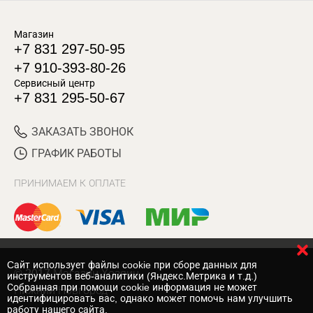
Магазин
+7 831 297-50-95
+7 910-393-80-26
Сервисный центр
+7 831 295-50-67
ЗАКАЗАТЬ ЗВОНОК
ГРАФИК РАБОТЫ
ПРИНИМАЕМ К ОПЛАТЕ
Cайт использует файлы cookie при сборе данных для
© 2017 Магазин Хозяин
инструментов веб-аналитики (Яндекс.Метрика и т.д.)
Собранная при помощи cookie информация не может
Нижний Новгород
идентифицировать вас, однако может помочь нам улучшить
работу нашего сайта.