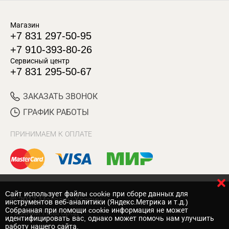
Магазин
+7 831 297-50-95
+7 910-393-80-26
Сервисный центр
+7 831 295-50-67
ЗАКАЗАТЬ ЗВОНОК
ГРАФИК РАБОТЫ
ПРИНИМАЕМ К ОПЛАТЕ
Cайт использует файлы cookie при сборе данных для
© 2017 Магазин Хозяин
инструментов веб-аналитики (Яндекс.Метрика и т.д.)
Собранная при помощи cookie информация не может
Нижний Новгород
идентифицировать вас, однако может помочь нам улучшить
работу нашего сайта.