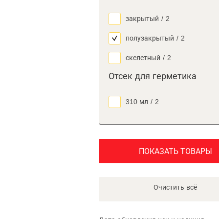
закрытый
/
2
полузакрытый
/
2
скелетный
/
2
Отсек для герметика
310 мл
/
2
ПОКАЗАТЬ ТОВАРЫ
Очистить всё