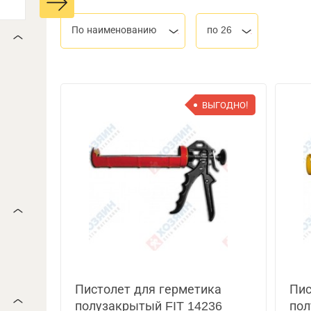
По наименованию
по 26
ВЫГОДНО!
Пистолет для герметика
Пис
полузакрытый FIT 14236
пол