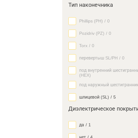
Тип наконечника
Phillips (PH)
/
0
Pozidriv (PZ)
/
0
Torx
/
0
перевертыш SL/PH
/
0
под внутренний шестигранн
(HEX)
под наружный шестигранни
шлицевой (SL)
/
5
Диэлектрическое покрыт
да
/
1
нет
/
4