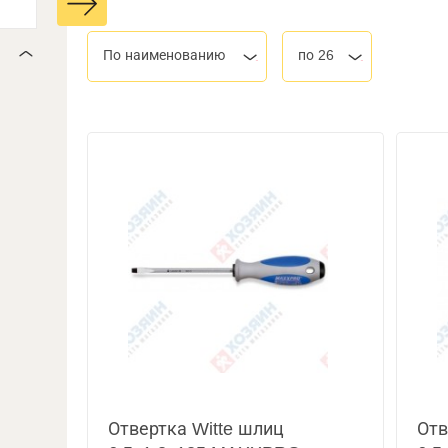
По наименованию
по 26
Отвертка Witte шлиц
Отв