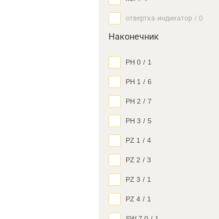
отвертка-индикатор
/
0
Наконечник
PH 0
/
1
PH 1
/
6
PH 2
/
7
PH 3
/
5
PZ 1
/
4
PZ 2
/
3
PZ 3
/
1
PZ 4
/
1
SW 7.0
/
1