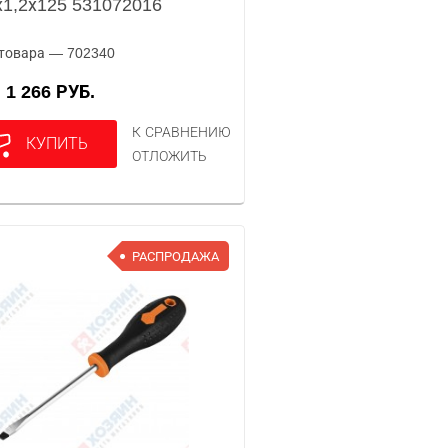
х1,2х125 531072016
товара — 702340
1 266 РУБ.
А
К СРАВНЕНИЮ
КУПИТЬ
ОТЛОЖИТЬ
РАСПРОДАЖА