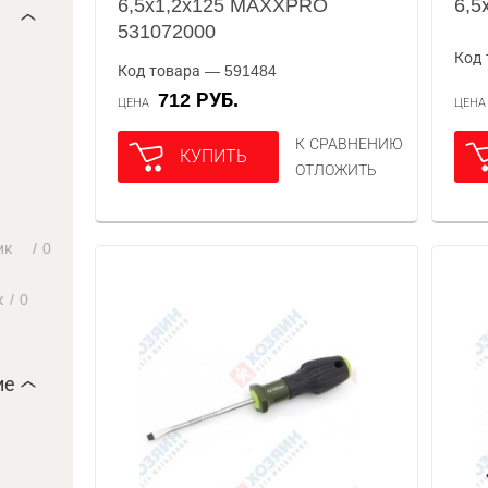
6,5x1,2x125 MAXXPRO
6,5
531072000
Код 
Код товара — 591484
712 РУБ.
ЦЕНА
ЦЕН
К СРАВНЕНИЮ
КУПИТЬ
ОТЛОЖИТЬ
ик
/
0
к
/
0
ие