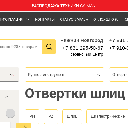
РАСПРОДАЖА ТЕХНИКИ CAIMAN!
НФОРМАЦИЯ
КОНТАКТЫ
СТАТУС ЗАКАЗА
ОТЛОЖЕНО
(0)
С
+7 831 
Нижний Новгород
+7 831 295-50-67
+7 910-
сервисный центр
Ручной инструмент
Отвертк
Отвертки шлиц 
PH
PZ
Шлиц
Диэлектрические