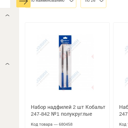
По наименованию
по 26
Набор надфилей 2 шт Кобальт
Наб
247-842 №1 полукруглые
247
Код товара — 680458
Код 