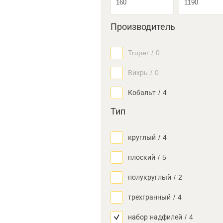
Производитель
Truper
/
0
Вихрь
/
0
Кобальт
/
4
Тип
круглый
/
4
плоский
/
5
полукруглый
/
2
трехгранный
/
4
набор надфилей
/
4