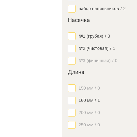
набор напильников
/
2
Насечка
№1 (грубая)
/
3
№2 (чистовая)
/
1
№3 (финишная)
/
0
Длина
150 мм
/
0
160 мм
/
1
200 мм
/
0
250 мм
/
0