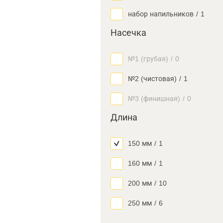
набор напильников
/
1
Насечка
№1 (грубая)
/
0
№2 (чистовая)
/
1
№3 (финишная)
/
0
Длина
150 мм
/
1
160 мм
/
1
200 мм
/
10
250 мм
/
6