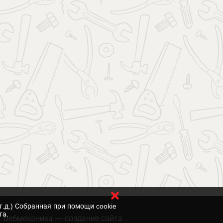
т.д.) Собранная при помощи cookie
та.
Вебмеханика
— создание сайта