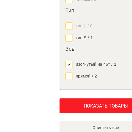
Тип
тип L
/
0
тип S
/
1
Зев
изогнутый на 45°
/
1
прямой
/
2
ПОКАЗАТЬ ТОВАРЫ
Очистить всё