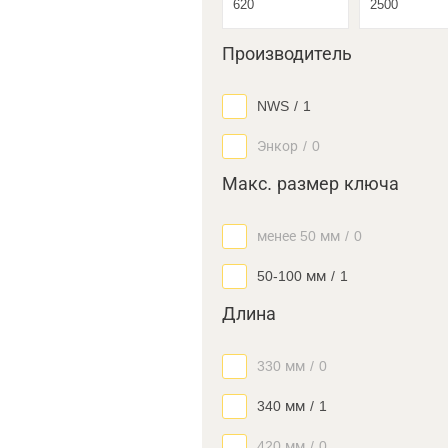
Производитель
NWS
/
1
Энкор
/
0
Макс. размер ключа
менее 50 мм
/
0
50-100 мм
/
1
Длина
330 мм
/
0
340 мм
/
1
420 мм
/
0