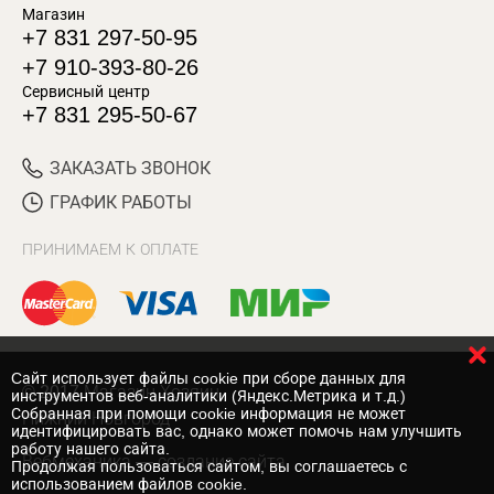
Магазин
+7 831 297-50-95
+7 910-393-80-26
Сервисный центр
+7 831 295-50-67
ЗАКАЗАТЬ ЗВОНОК
ГРАФИК РАБОТЫ
ПРИНИМАЕМ К ОПЛАТЕ
Cайт использует файлы cookie при сборе данных для
© 2017 Магазин Хозяин
инструментов веб-аналитики (Яндекс.Метрика и т.д.)
Собранная при помощи cookie информация не может
Нижний Новгород
идентифицировать вас, однако может помочь нам улучшить
работу нашего сайта.
Вебмеханика
— создание сайта
Продолжая пользоваться сайтом, вы соглашаетесь с
использованием файлов cookie.