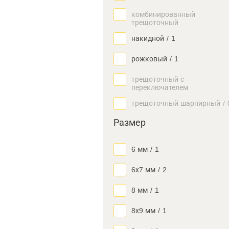
комбинированный
трещоточный
накидной
/
1
рожковый
/
1
трещоточный с
переключателем
трещоточный шарнирный
/
Размер
6 мм
/
1
6х7 мм
/
2
8 мм
/
1
8х9 мм
/
1