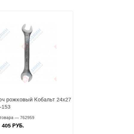
ч рожковый Кобальт 24x27
-153
товара — 762959
405 РУБ.
А