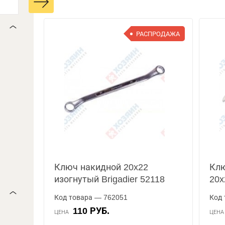
РАСПРОДАЖА
Ключ накидной 20x22
Клю
изогнутый Brigadier 52118
20x
Код товара — 762051
Код 
110 РУБ.
ЦЕНА
ЦЕН