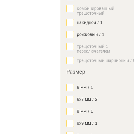
комбинированный
трещоточный
накидной
/
1
рожковый
/
1
трещоточный с
переключателем
трещоточный шарнирный
/
Размер
6 мм
/
1
6х7 мм
/
2
8 мм
/
1
8х9 мм
/
1