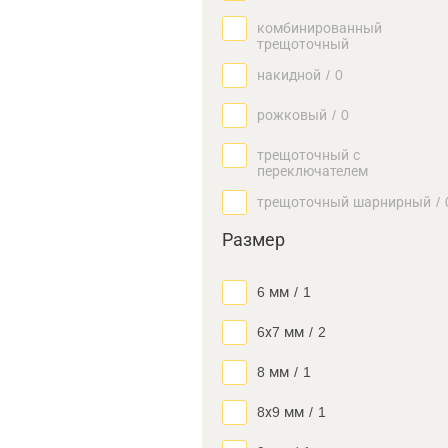
комбинированный
трещоточный
накидной
/
0
рожковый
/
0
трещоточный с
переключателем
трещоточный шарнирный
/
Размер
6 мм
/
1
6х7 мм
/
2
8 мм
/
1
8х9 мм
/
1