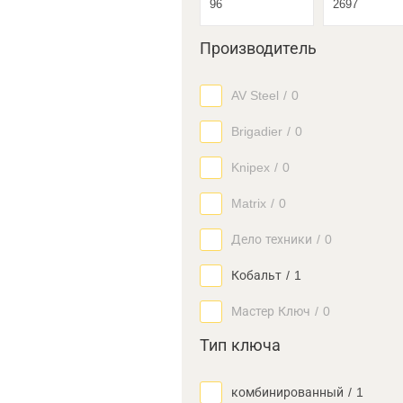
Производитель
AV Steel
/
0
Brigadier
/
0
Knipex
/
0
Matrix
/
0
Дело техники
/
0
Кобальт
/
1
Мастер Ключ
/
0
Тип ключа
комбинированный
/
1