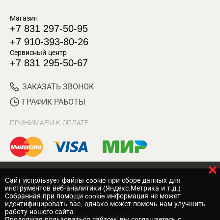
Магазин
+7 831 297-50-95
+7 910-393-80-26
Сервисный центр
+7 831 295-50-67
ЗАКАЗАТЬ ЗВОНОК
ГРАФИК РАБОТЫ
ПРИНИМАЕМ К ОПЛАТЕ
Cайт использует файлы cookie при сборе данных для
© 2017 Магазин Хозяин
инструментов веб-аналитики (Яндекс.Метрика и т.д.)
Собранная при помощи cookie информация не может
Нижний Новгород
идентифицировать вас, однако может помочь нам улучшить
работу нашего сайта.
Вебмеханика
— создание сайта
Продолжая пользоваться сайтом, вы соглашаетесь с