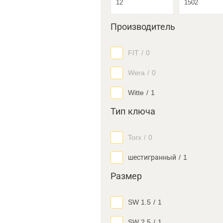
Производитель
FIT
/
0
Wera
/
0
Witte
/
1
Тип ключа
Torx
/
0
шестигранный
/
1
Размер
SW 1.5
/
1
SW 2.5
/
1