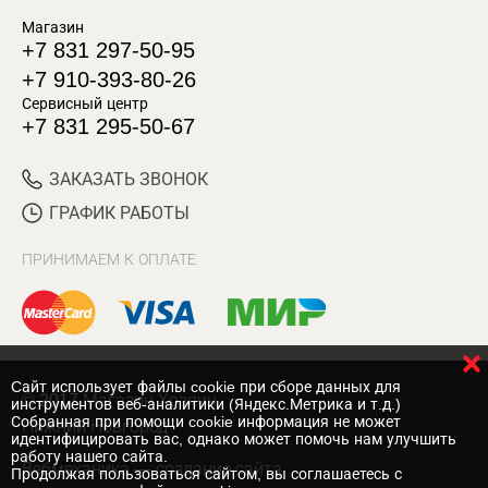
Магазин
+7 831 297-50-95
+7 910-393-80-26
Сервисный центр
+7 831 295-50-67
ЗАКАЗАТЬ ЗВОНОК
ГРАФИК РАБОТЫ
ПРИНИМАЕМ К ОПЛАТЕ
Cайт использует файлы cookie при сборе данных для
© 2017 Магазин Хозяин
инструментов веб-аналитики (Яндекс.Метрика и т.д.)
Собранная при помощи cookie информация не может
Нижний Новгород
идентифицировать вас, однако может помочь нам улучшить
работу нашего сайта.
Вебмеханика
— создание сайта
Продолжая пользоваться сайтом, вы соглашаетесь с