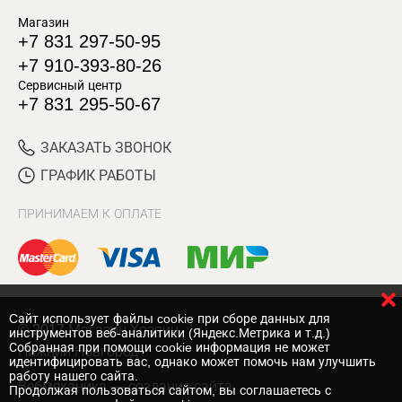
Магазин
+7 831 297-50-95
+7 910-393-80-26
Сервисный центр
+7 831 295-50-67
ЗАКАЗАТЬ ЗВОНОК
ГРАФИК РАБОТЫ
ПРИНИМАЕМ К ОПЛАТЕ
Cайт использует файлы cookie при сборе данных для
© 2017 Магазин Хозяин
инструментов веб-аналитики (Яндекс.Метрика и т.д.)
Собранная при помощи cookie информация не может
Нижний Новгород
идентифицировать вас, однако может помочь нам улучшить
работу нашего сайта.
Вебмеханика
— создание сайта
Продолжая пользоваться сайтом, вы соглашаетесь с