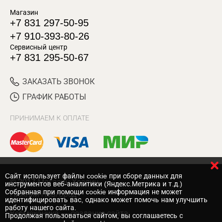
Магазин
+7 831 297-50-95
+7 910-393-80-26
Сервисный центр
+7 831 295-50-67
ЗАКАЗАТЬ ЗВОНОК
ГРАФИК РАБОТЫ
ПРИНИМАЕМ К ОПЛАТЕ
Cайт использует файлы cookie при сборе данных для
© 2017 Магазин Хозяин
инструментов веб-аналитики (Яндекс.Метрика и т.д.)
Собранная при помощи cookie информация не может
Нижний Новгород
идентифицировать вас, однако может помочь нам улучшить
работу нашего сайта.
Вебмеханика
— создание сайта
Продолжая пользоваться сайтом, вы соглашаетесь с