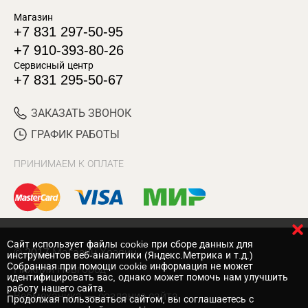
Магазин
+7 831 297-50-95
+7 910-393-80-26
Сервисный центр
+7 831 295-50-67
ЗАКАЗАТЬ ЗВОНОК
ГРАФИК РАБОТЫ
ПРИНИМАЕМ К ОПЛАТЕ
Cайт использует файлы cookie при сборе данных для
© 2017 Магазин Хозяин
инструментов веб-аналитики (Яндекс.Метрика и т.д.)
Собранная при помощи cookie информация не может
Нижний Новгород
идентифицировать вас, однако может помочь нам улучшить
работу нашего сайта.
Вебмеханика
— создание сайта
Продолжая пользоваться сайтом, вы соглашаетесь с