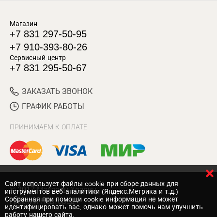
Магазин
+7 831 297-50-95
+7 910-393-80-26
Сервисный центр
+7 831 295-50-67
ЗАКАЗАТЬ ЗВОНОК
ГРАФИК РАБОТЫ
ПРИНИМАЕМ К ОПЛАТЕ
Cайт использует файлы cookie при сборе данных для
© 2017 Магазин Хозяин
инструментов веб-аналитики (Яндекс.Метрика и т.д.)
Собранная при помощи cookie информация не может
Нижний Новгород
идентифицировать вас, однако может помочь нам улучшить
работу нашего сайта.