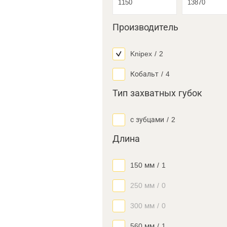
Производитель
Knipex
/
2
Кобальт
/
4
Тип захватных губок
с зубцами
/
2
Длина
150 мм
/
1
250 мм
/
0
300 мм
/
0
560 мм
/
1