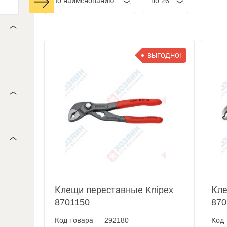
По наименованию
по 26
ВЫГОДНО!
Клещи переставные Knipex
Кле
8701150
870
Код товара — 292180
Код 