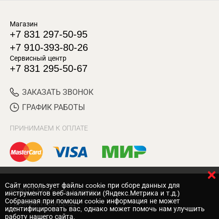
Магазин
+7 831 297-50-95
+7 910-393-80-26
Сервисный центр
+7 831 295-50-67
ЗАКАЗАТЬ ЗВОНОК
ГРАФИК РАБОТЫ
ПРИНИМАЕМ К ОПЛАТЕ
Cайт использует файлы cookie при сборе данных для
© 2017 Магазин Хозяин
инструментов веб-аналитики (Яндекс.Метрика и т.д.)
Собранная при помощи cookie информация не может
Нижний Новгород
идентифицировать вас, однако может помочь нам улучшить
работу нашего сайта.