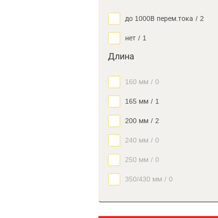
до 1000В перем.тока
/
2
нет
/
1
Длина
160 мм
/
0
165 мм
/
1
200 мм
/
2
240 мм
/
0
250 мм
/
0
350/430 мм
/
0