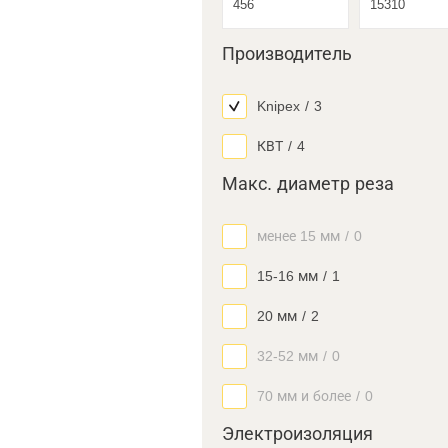
Производитель
Knipex
/
3
КВТ
/
4
Макс. диаметр реза
менее 15 мм
/
0
15-16 мм
/
1
20 мм
/
2
32-52 мм
/
0
70 мм и более
/
0
Электроизоляция