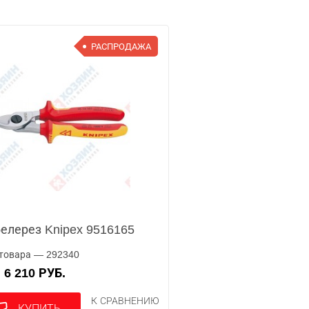
РАСПРОДАЖА
елерез Knipex 9516165
товара — 292340
6 210 РУБ.
А
К СРАВНЕНИЮ
КУПИТЬ