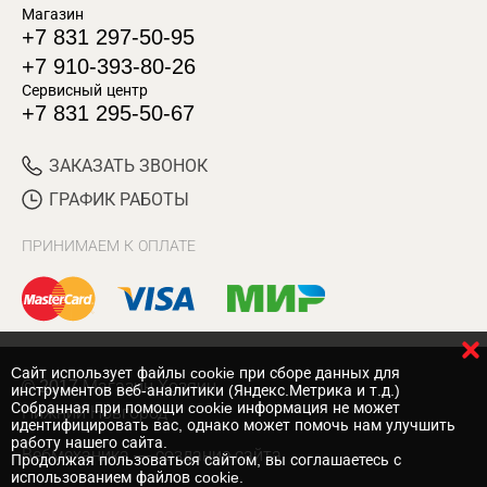
Магазин
+7 831 297-50-95
+7 910-393-80-26
Сервисный центр
+7 831 295-50-67
ЗАКАЗАТЬ ЗВОНОК
ГРАФИК РАБОТЫ
ПРИНИМАЕМ К ОПЛАТЕ
Cайт использует файлы cookie при сборе данных для
© 2017 Магазин Хозяин
инструментов веб-аналитики (Яндекс.Метрика и т.д.)
Собранная при помощи cookie информация не может
Нижний Новгород
идентифицировать вас, однако может помочь нам улучшить
работу нашего сайта.
Вебмеханика
— создание сайта
Продолжая пользоваться сайтом, вы соглашаетесь с
использованием файлов cookie.