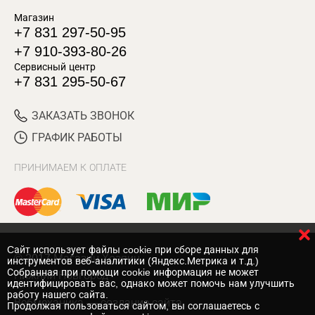
Магазин
+7 831 297-50-95
+7 910-393-80-26
Сервисный центр
+7 831 295-50-67
ЗАКАЗАТЬ ЗВОНОК
ГРАФИК РАБОТЫ
ПРИНИМАЕМ К ОПЛАТЕ
Cайт использует файлы cookie при сборе данных для
© 2017 Магазин Хозяин
инструментов веб-аналитики (Яндекс.Метрика и т.д.)
Собранная при помощи cookie информация не может
Нижний Новгород
идентифицировать вас, однако может помочь нам улучшить
работу нашего сайта.
Вебмеханика
— создание сайта
Продолжая пользоваться сайтом, вы соглашаетесь с