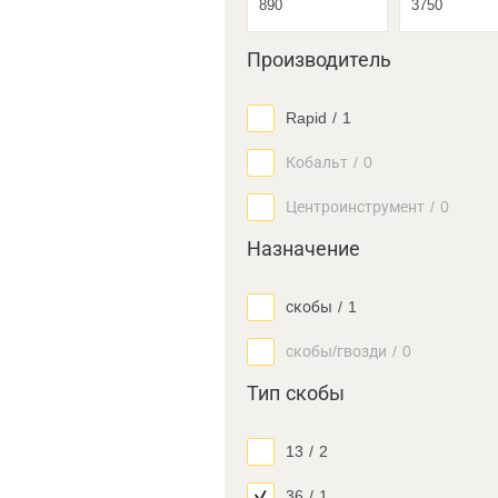
Производитель
Rapid
/
1
Кобальт
/
0
Центроинструмент
/
0
Назначение
скобы
/
1
скобы/гвозди
/
0
Тип скобы
13
/
2
36
/
1