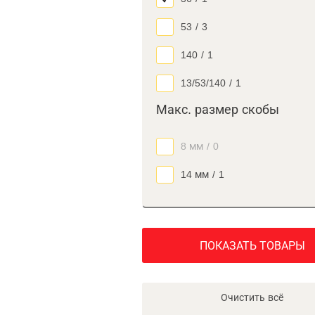
53
/
3
140
/
1
13/53/140
/
1
Макс. размер скобы
8 мм
/
0
14 мм
/
1
ПОКАЗАТЬ ТОВАРЫ
Очистить всё