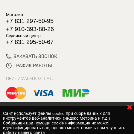
Магазин
+7 831 297-50-95
+7 910-393-80-26
Сервисный центр
+7 831 295-50-67
ЗАКАЗАТЬ ЗВОНОК
ГРАФИК РАБОТЫ
ПРИНИМАЕМ К ОПЛАТЕ
Cайт использует файлы cookie при сборе данных для
© 2017 Магазин Хозяин
инструментов веб-аналитики (Яндекс.Метрика и т.д.)
Собранная при помощи cookie информация не может
Нижний Новгород
идентифицировать вас, однако может помочь нам улучшить
работу нашего сайта.