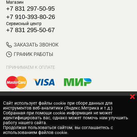
Магазин
+7 831 297-50-95
+7 910-393-80-26
Сервисный центр
+7 831 295-50-67
ЗАКАЗАТЬ ЗВОНОК
ГРАФИК РАБОТЫ
ПРИНИМАЕМ К ОПЛАТЕ
Cайт использует файлы cookie при сборе данных для
© 2017 Магазин Хозяин
инструментов веб-аналитики (Яндекс.Метрика и т.д.)
Собранная при помощи cookie информация не может
Нижний Новгород
идентифицировать вас, однако может помочь нам улучшить
работу нашего сайта.
Вебмеханика
— создание сайта
Продолжая пользоваться сайтом, вы соглашаетесь с
использованием файлов cookie.