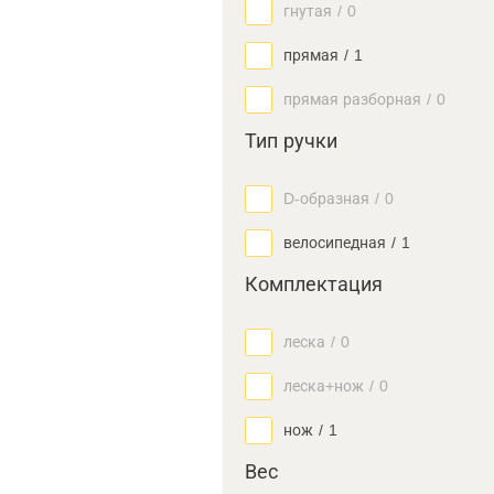
гнутая
/
0
прямая
/
1
прямая разборная
/
0
Тип ручки
D-образная
/
0
велосипедная
/
1
Комплектация
леска
/
0
леска+нож
/
0
нож
/
1
Вес