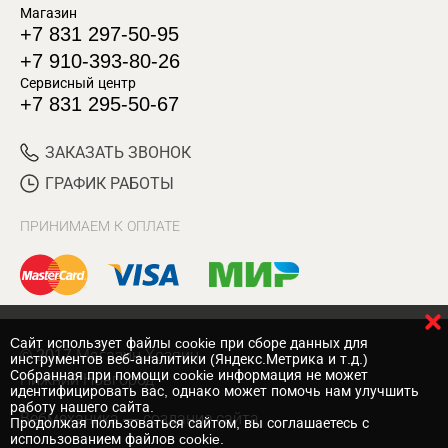
Магазин
+7 831 297-50-95
+7 910-393-80-26
Сервисный центр
+7 831 295-50-67
ЗАКАЗАТЬ ЗВОНОК
ГРАФИК РАБОТЫ
ПРИНИМАЕМ К ОПЛАТЕ
Cайт использует файлы cookie при сборе данных для
© 2017 Магазин Хозяин
инструментов веб-аналитики (Яндекс.Метрика и т.д.)
Собранная при помощи cookie информация не может
Нижний Новгород
идентифицировать вас, однако может помочь нам улучшить
работу нашего сайта.
Вебмеханика
— создание сайта
Продолжая пользоваться сайтом, вы соглашаетесь с
использованием файлов cookie.