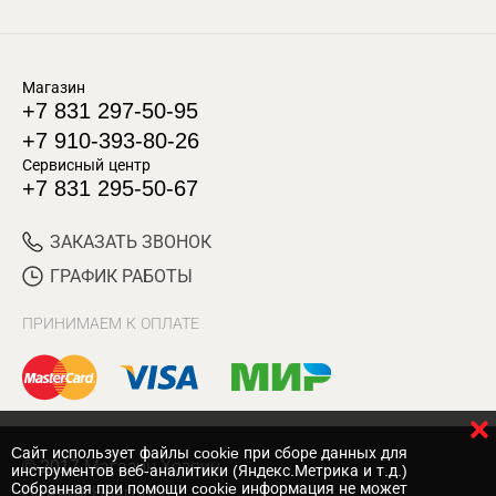
Магазин
+7 831 297-50-95
+7 910-393-80-26
Сервисный центр
+7 831 295-50-67
ЗАКАЗАТЬ ЗВОНОК
ГРАФИК РАБОТЫ
ПРИНИМАЕМ К ОПЛАТЕ
Cайт использует файлы cookie при сборе данных для
© 2017 Магазин Хозяин
инструментов веб-аналитики (Яндекс.Метрика и т.д.)
Собранная при помощи cookie информация не может
Нижний Новгород