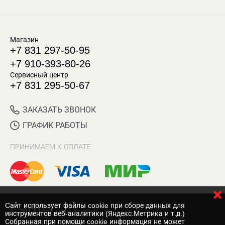
Магазин
+7 831 297-50-95
+7 910-393-80-26
Сервисный центр
+7 831 295-50-67
ЗАКАЗАТЬ ЗВОНОК
ГРАФИК РАБОТЫ
ПРИНИМАЕМ К ОПЛАТЕ
Cайт использует файлы cookie при сборе данных для
© 2017 Магазин Хозяин
инструментов веб-аналитики (Яндекс.Метрика и т.д.)
Собранная при помощи cookie информация не может
Нижний Новгород