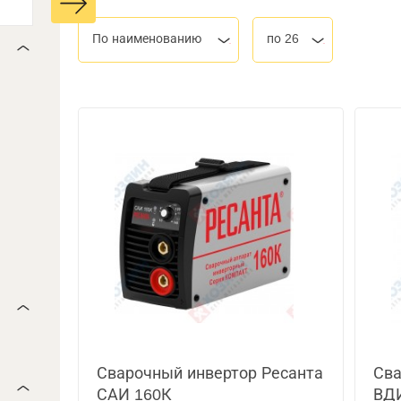
По наименованию
по 26
Сварочный инвертор Ресанта
Сва
САИ 160К
ВД