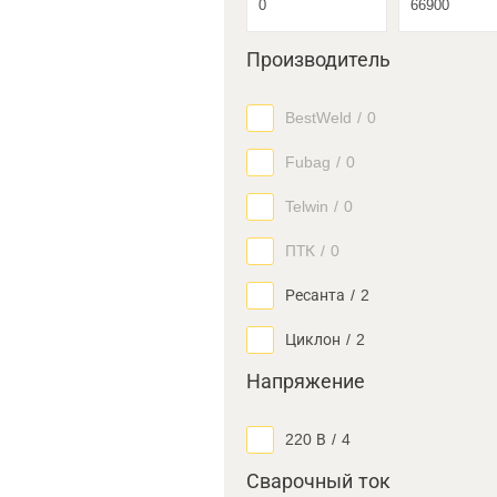
Производитель
BestWeld
/
0
Fubag
/
0
Telwin
/
0
ПТК
/
0
Ресанта
/
2
Циклон
/
2
Напряжение
220 В
/
4
Сварочный ток