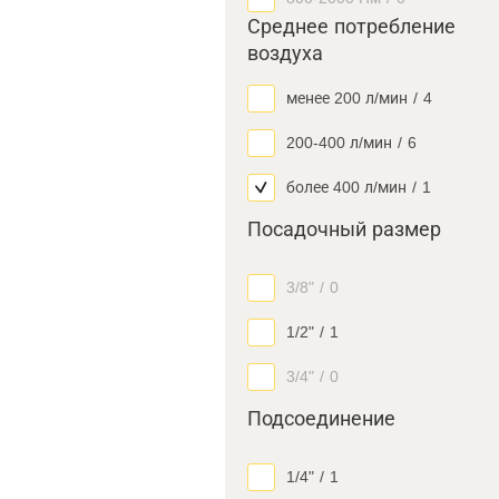
Среднее потребление
воздуха
менее 200 л/мин
/
4
200-400 л/мин
/
6
более 400 л/мин
/
1
Посадочный размер
3/8"
/
0
1/2"
/
1
3/4"
/
0
Подсоединение
1/4"
/
1