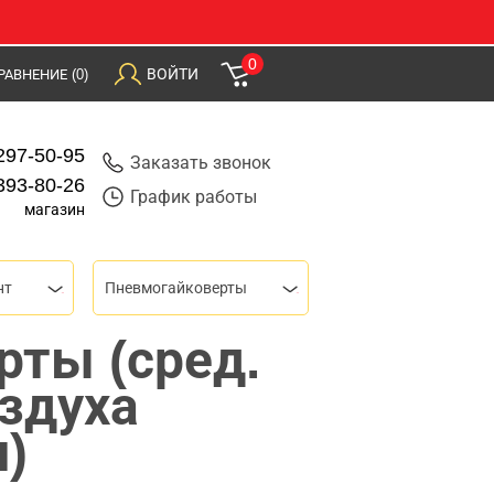
0
ВОЙТИ
РАВНЕНИЕ
(0)
297-50-95
Заказать звонок
393-80-26
График работы
магазин
нт
Пневмогайковерты
рты (сред.
здуха
н)