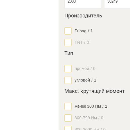
Производитель
Fubag
/
1
TNT
/
0
Тип
прямой
/
0
угловой
/
1
Макс. крутящий момент
менее 300 Нм
/
1
300-799 Нм
/
0
800-2000 Нм
/
0