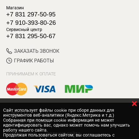
Магазин
+7 831 297-50-95
+7 910-393-80-26
Сервисный центр
+7 831 295-50-67
ЗАКАЗАТЬ ЗВОНОК
ГРАФИК РАБОТЫ
ПРИНИМАЕМ К ОПЛАТЕ
Cайт использует файлы cookie при сборе данных для
© 2017 Магазин Хозяин
инструментов веб-аналитики (Яндекс.Метрика и т.д.)
Собранная при помощи cookie информация не может
Нижний Новгород
идентифицировать вас, однако может помочь нам улучшить
работу нашего сайта.
Вебмеханика
— создание сайта
Продолжая пользоваться сайтом, вы соглашаетесь с