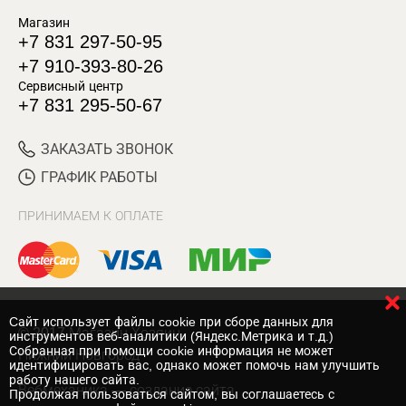
Магазин
+7 831 297-50-95
+7 910-393-80-26
Сервисный центр
+7 831 295-50-67
ЗАКАЗАТЬ ЗВОНОК
ГРАФИК РАБОТЫ
ПРИНИМАЕМ К ОПЛАТЕ
Cайт использует файлы cookie при сборе данных для
© 2017 Магазин Хозяин
инструментов веб-аналитики (Яндекс.Метрика и т.д.)
Собранная при помощи cookie информация не может
Нижний Новгород
идентифицировать вас, однако может помочь нам улучшить
работу нашего сайта.
Вебмеханика
— создание сайта
Продолжая пользоваться сайтом, вы соглашаетесь с