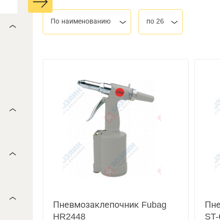
По наименованию
по 26
Пневмозаклепочник Fubag
Пне
HR2448
ST-