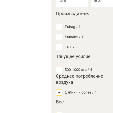
Производитель
Fubag
/
1
Sumake
/
1
TNT
/
2
Тянущее усилие
500-1000 кгс
/
4
Среднее потребление
воздуха
1 л/мин и более
/
4
Вес