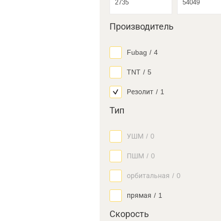
Производитель
Fubag
/
4
TNT
/
5
Резолит
/
1
Тип
УШМ
/
0
ПШМ
/
0
орбитальная
/
0
прямая
/
1
Скорость